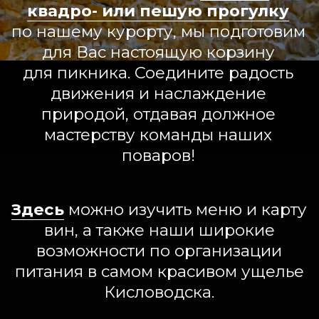
питания в самом красивом ущелье
Кисловодска.
Видами самого живописного ущелья окрестностей
Кисловодска, упоминавшегося еще в
дореволюционных путеводителях, теперь можно
любоваться, укутавшись в пушистый плед и
наслаждаясь бокалом любимого вина.